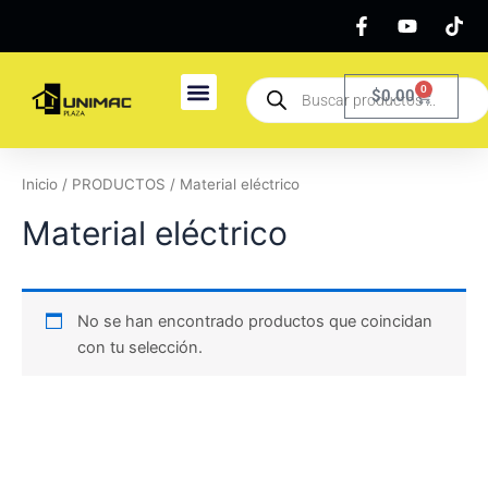
Ir
al
contenido
Búsqueda
0
Carrito
$
0.00
de
productos
Inicio
/
PRODUCTOS
/ Material eléctrico
Material eléctrico
No se han encontrado productos que coincidan
con tu selección.