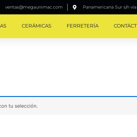
ventas@megaunimac.com
Panamericana Sur s/n vía
AS
CERÁMICAS
FERRETERÍA
CONTÁC
on tu selección.