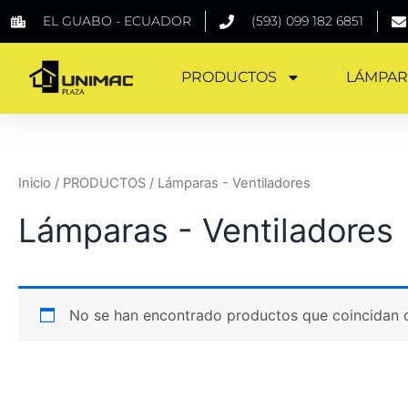
Ir
EL GUABO - ECUADOR
(593) 099 182 6851
al
contenido
PRODUCTOS
LÁMPAR
Inicio
/
PRODUCTOS
/ Lámparas - Ventiladores
Lámparas - Ventiladores
No se han encontrado productos que coincidan c