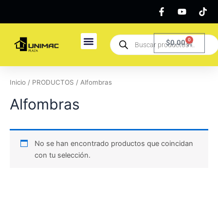
Ir
al
contenido
Búsqueda
0
Carrito
$
0.00
de
productos
Inicio
/
PRODUCTOS
/ Alfombras
Alfombras
No se han encontrado productos que coincidan
con tu selección.